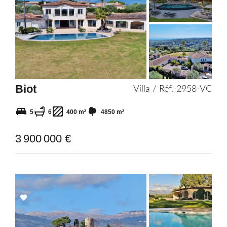
Add
to
selection
Biot
Villa / Réf. 2958-VC
5
6
400 m²
4850 m²
3 900 000 €
Add
to