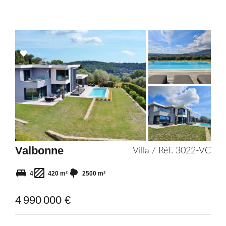
Add
to
selection
Valbonne
Villa / Réf. 3022-VC
4
420 m²
2500 m²
4 990 000 €