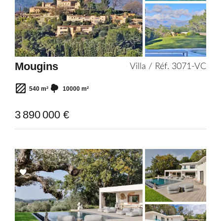
selection
Mougins
Villa / Réf. 3071-VC
540 m²
10000 m²
3 890 000 €
Add
to
selection