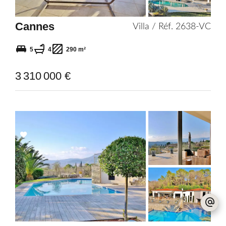
Cannes
Villa / Réf. 2638-VC
5
4
290 m²
3 310 000 €
Add
to
selection