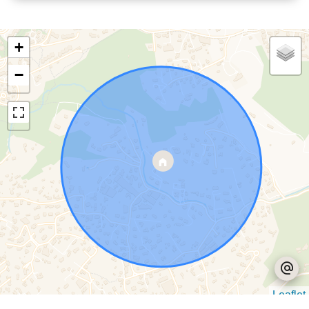
+
−
Leaflet